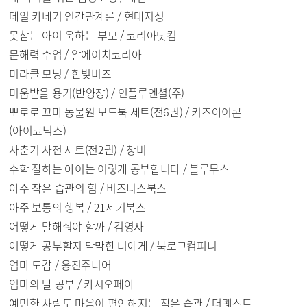
데일 카네기 인간관계론 / 현대지성
못참는 아이 욱하는 부모 / 코리아닷컴
문해력 수업 / 알에이치코리아
미라클 모닝 / 한빛비즈
미움받을 용기(반양장) / 인플루엔셜(주)
뽀로로 꼬마 동물원 보드북 세트(전6권) / 키즈아이콘
(아이코닉스)
사춘기 사전 세트(전2권) / 창비
수학 잘하는 아이는 이렇게 공부합니다 / 블루무스
아주 작은 습관의 힘 / 비즈니스북스
아주 보통의 행복 / 21세기북스
어떻게 말해줘야 할까 / 김영사
어떻게 공부할지 막막한 너에게 / 북로그컴퍼니
엄마 도감 / 웅진주니어
엄마의 말 공부 / 카시오페아
예민한 사람도 마음이 편안해지는 작은 습관 / 더퀘스트