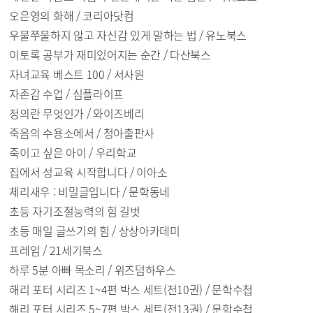
오은영의 화해 / 코리아닷컴
우물쭈물하지 않고 자신감 있게 말하는 법 / 유노북스
이토록 공부가 재미있어지는 순간 / 다산북스
자녀교육 베스트 100 / 서사원
자존감 수업 / 심플라이프
정의란 무엇인가 / 와이즈베리
죽음의 수용소에서 / 청아출판사
죽이고 싶은 아이 / 우리학교
집에서 성교육 시작합니다 / 이아소
체리새우 : 비밀글입니다 / 문학동네
초등 자기조절능력의 힘 길벗
초등 매일 글쓰기의 힘 / 상상아카데미
프레임 / 21세기북스
하루 5분 아빠 목소리 / 위즈덤하우스
해리 포터 시리즈 1~4편 박스 세트(전10권) / 문학수첩
해리 포터 시리즈 5~7편 박스 세트(전13권) / 문학수첩